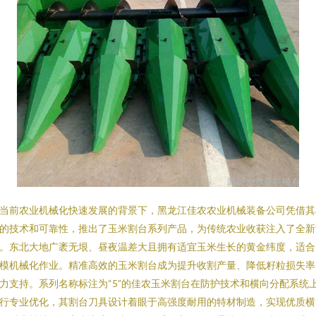
当前农业机械化快速发展的背景下，黑龙江佳农农业机械装备公司凭借其
的技术和可靠性，推出了玉米割台系列产品，为传统农业收获注入了全新
。东北大地广袤无垠、昼夜温差大且拥有适宜玉米生长的黄金纬度，适合
模机械化作业。精准高效的玉米割台成为提升收割产量、降低籽粒损失率
力支持。系列名称标注为“5”的佳农玉米割台在防护技术和横向分配系统
行专业优化，其割台刀具设计着眼于高强度耐用的特材制造，实现优质横